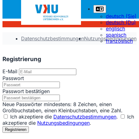
deutsch (Sie)
deutsch (Du)
englisch
spanisch
Datenschutzbestimmungen
Nutzungsbedingungen
französisch
Registrierung
E-Mail
Passwort
Passwort bestätigen
Neue Passwörter mindestens: 8 Zeichen, einen
Großbuchstaben, einen Kleinbuchstaben, eine Zahl.
Ich akzeptiere die
Datenschutzbestimmungen
.
Ich
akzeptiere die
Nutzungsbedingungen
.