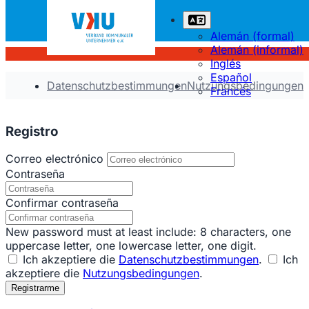
Alemán (formal)
Alemán (informal)
Inglés
Español
Datenschutzbestimmungen
Nutzungsbedingungen
Francés
Registro
Correo electrónico
Contraseña
Confirmar contraseña
New password must at least include: 8 characters, one
uppercase letter, one lowercase letter, one digit.
Ich akzeptiere die
Datenschutzbestimmungen
.
Ich
akzeptiere die
Nutzungsbedingungen
.